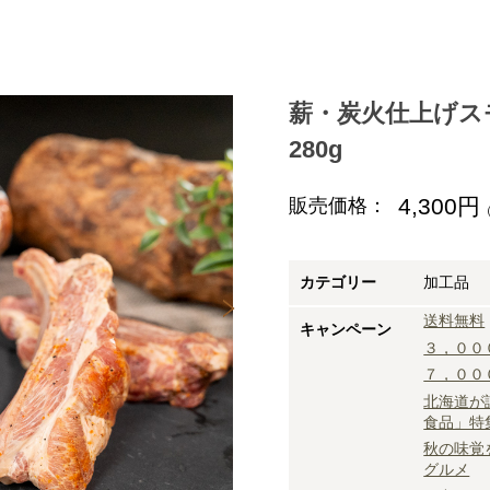
薪・炭火仕上げス
280g
4,300円
販売価格：
カテゴリー
加工品
送料無料
キャンペーン
３，００
７，００
北海道が
食品」特
秋の味覚
グルメ