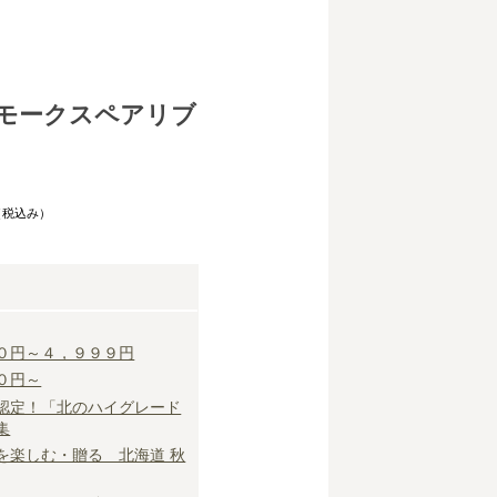
モークスペアリブ
（税込み）
０円～４，９９９円
０円～
認定！「北のハイグレード
集
を楽しむ・贈る 北海道 秋