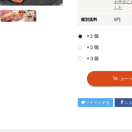
お中元に
した
個別送料
0円
×１個
×２個
×３個
カー
ツイートする
シ