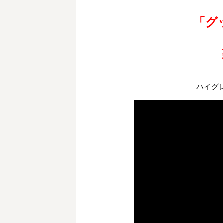
「グ
ハイグ