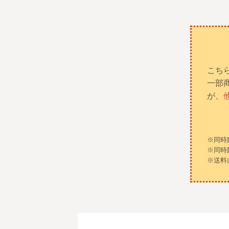
こち
一部
が、
※同時
※同時
※送料