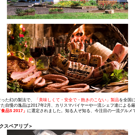
なった幻の製法で、
「美味しくて・安全で・飽きのこない」製品
を全国
た自慢の逸品は2017年2月、カリスマバイヤーや一流シェフ達による
品S 2017」
に選定されました。知る人ぞ知る、今注目の一流グルメ
クスペアリブ＞