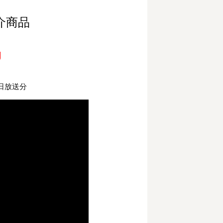
介商品
g
日放送分