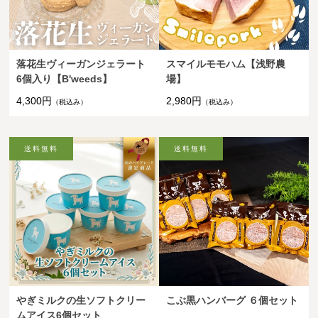
落花生ヴィーガンジェラート
スマイルモモハム【浅野農
6個入り【B'weeds】
場】
4,300円
2,980円
（税込み）
（税込み）
やぎミルクの生ソフトクリー
こぶ黒ハンバーグ ６個セット
ムアイス6個セット