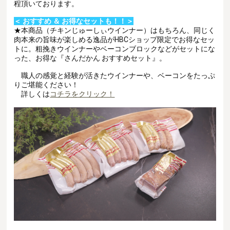
程頂いております。
＜ おすすめ ＆ お得なセットも！！＞
★本商品（チキンじゅーしぃウインナー）はもちろん、同じく
肉本来の旨味が楽しめる逸品がHBCショップ限定でお得なセッ
トに。粗挽きウインナーやベーコンブロックなどがセットにな
った、お得な
『さんだかん おすすめセット』。
職人の感覚と経験が活きたウインナーや、ベーコン
をたっぷ
りご堪能ください！
詳しくは
コチラをクリック！