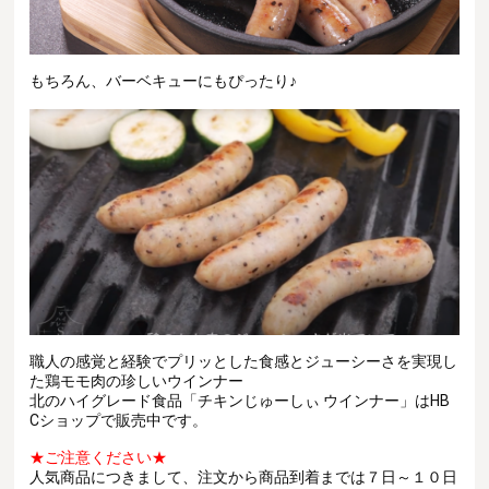
もちろん、バーベキューにもぴったり♪
職人の感覚と経験で
プリッとした食感とジューシーさを実現し
た
鶏モモ肉の珍しいウインナー
北のハイグレード食品
「チキンじゅーしぃ ウインナー」は
HB
Cショップで販売中です。
★ご注意ください★
人気商品につきまして、注文から商品到着までは７日～１０日