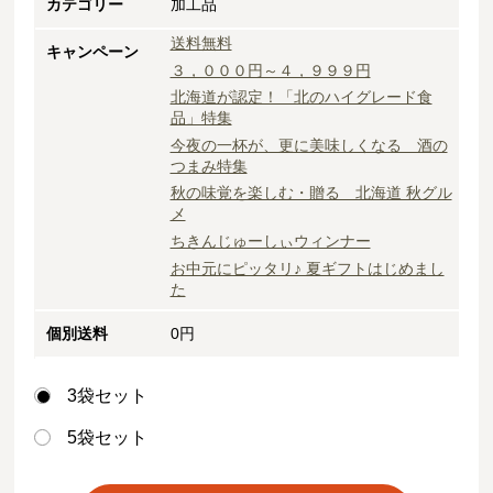
カテゴリー
加工品
送料無料
キャンペーン
３，０００円～４，９９９円
北海道が認定！「北のハイグレード食
品」特集
今夜の一杯が、更に美味しくなる 酒の
つまみ特集
秋の味覚を楽しむ・贈る 北海道 秋グル
メ
ちきんじゅーしぃウィンナー
お中元にピッタリ♪ 夏ギフトはじめまし
た
個別送料
0円
3袋セット
5袋セット