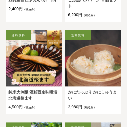
豆乳函館しふぉん (ホール)
こぶ黒ハンバーグ ６個セッ
ト
2,400円
（税込み）
6,200円
（税込み）
純米大吟醸 酒粕西京味噌漬
かにたっぷり かにしゅうま
北海道桜ます
い
4,500円
2,980円
（税込み）
（税込み）