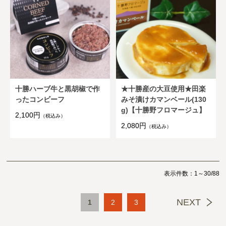
十勝ハーブ牛と黒胡椒で作
★十勝産の大豆使用★田楽
ったコンビーフ
みそ漬けカマンベール(130
g)【十勝野フロマージュ】
2,100円
（税込み）
2,080円
（税込み）
表示件数：1～30/88
NEXT
1
2
3