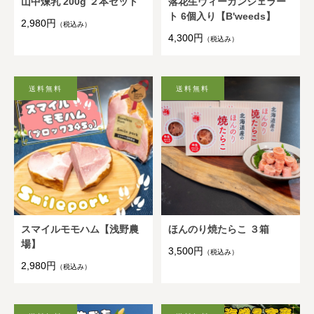
山中煉乳 200g ２本セット
落花生ヴィーガンジェラー
ト 6個入り【B'weeds】
2,980円
（税込み）
4,300円
（税込み）
スマイルモモハム【浅野農
ほんのり焼たらこ ３箱
場】
3,500円
（税込み）
2,980円
（税込み）