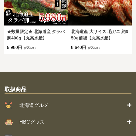
★数量限定★ 北海道産 タラバ
北海道産 大サイズ 毛ガニ 約6
脚400g【丸高水産】
50g前後【丸高水産】
5,980円
8,640円
（税込み）
（税込み）
取扱商品
北海道グルメ
HBCグッズ