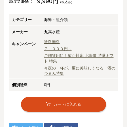
9,990円
販売価格：
（税込み）
カテゴリー
海鮮・魚介類
メーカー
丸高水産
送料無料
キャンペーン
７，０００円～
ご贈答用に！熨斗対応 北海道 特選ギフ
ト 特集
今夜の一杯が、更に美味しくなる 酒の
つまみ特集
個別送料
0円
カートに入れる