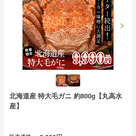
北海道産 特大毛ガニ 約800g【丸高水
産】