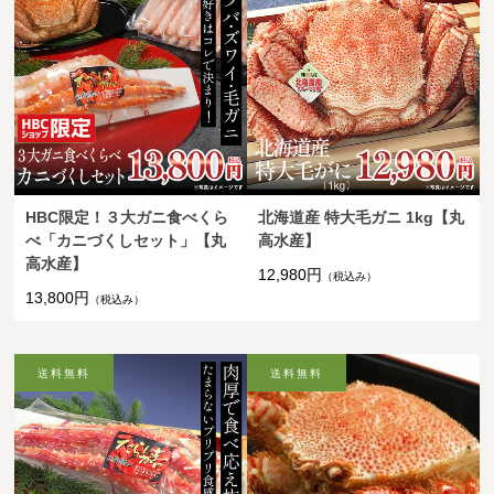
HBC限定！３大ガニ食べくら
北海道産 特大毛ガニ 1kg【丸
べ「カニづくしセット」【丸
高水産】
高水産】
12,980円
（税込み）
13,800円
（税込み）