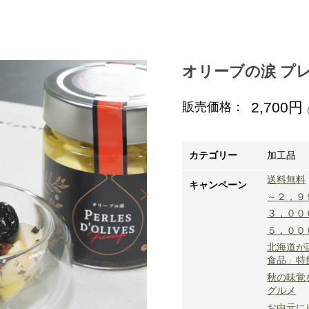
オリーブの涙 プ
2,700円
販売価格：
カテゴリー
加工品
送料無料
キャンペーン
～２，９
３，００
５，００
北海道が
食品」特
秋の味覚
グルメ
お中元に