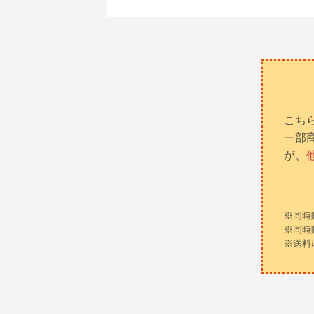
こち
一部
が、
※同時
※同時
※送料