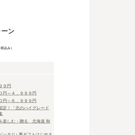
レーン
（税込み）
９９円
０円～４，９９９円
０円～６，９９９円
認定！「北のハイグレード
集
を楽しむ・贈る 北海道 秋
ピッタリ♪ 夏ギフトはじめま