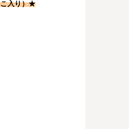
っこ入り）
★