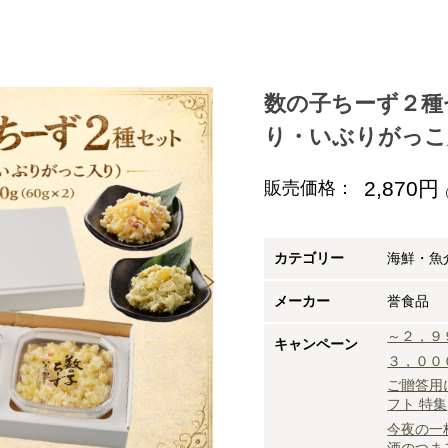
数の子ちーず２種
り・いぶりがっこ
2,870円
販売価格：
カテゴリー
海鮮・魚
メーカー
誉食品
～２，９
キャンペーン
３，００
ご贈答用
フト 特集
今夜の一
酒のつま