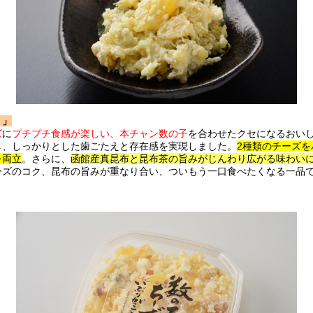
）」
ズ
に
プチプチ食感が楽しい、本チャン数の子
を合わせたクセになるおい
し、しっかりとした歯ごたえと存在感を実現しました。
2種類のチーズ
を両立
。さらに、
函館産真昆布と昆布茶の旨みがじんわり広がる味わい
ーズのコク、昆布の旨みが重なり合い、ついもう一口食べたくなる一品