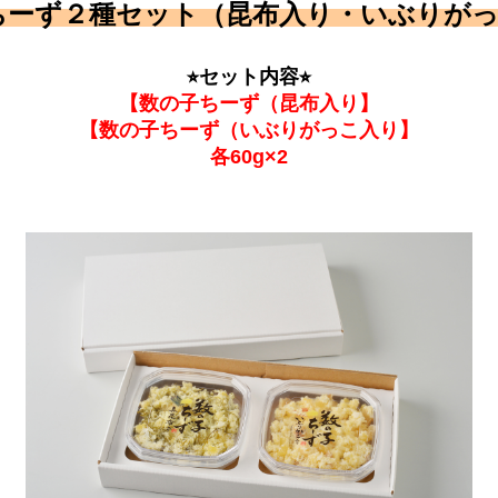
ちーず２種セット（昆布入り・いぶりが
⭐︎セット内容⭐︎
【
数の子ちーず（昆布入り
】
【
数の子ちーず（いぶりがっこ入り
】
各60g×2