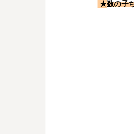
★
数の子