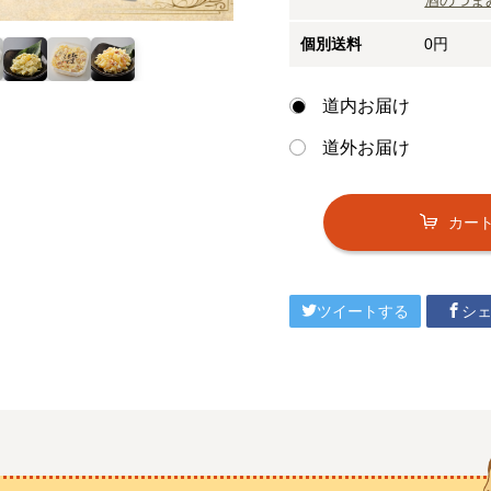
個別送料
0円
道内お届け
道外お届け
カー
ツイートする
シ