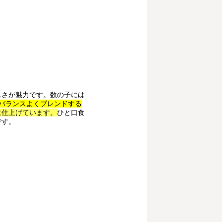
しさが魅力です。数の子には
をバランスよくブレンドする
に仕上げています。
ひと口食
です。