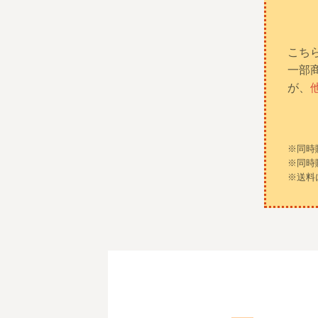
こち
一部
が、
※同時
※同時
※送料