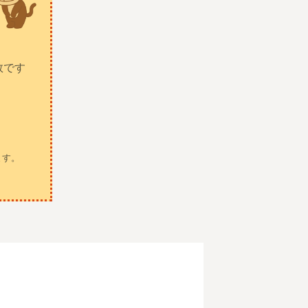
数です
。
ます。