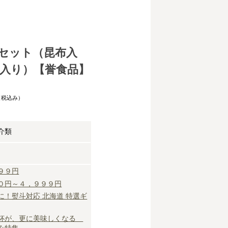
セット（昆布入
入り）【誉食品】
（税込み）
介類
９９円
０円～４，９９９円
に！熨斗対応 北海道 特選ギ
杯が、更に美味しくなる
み特集